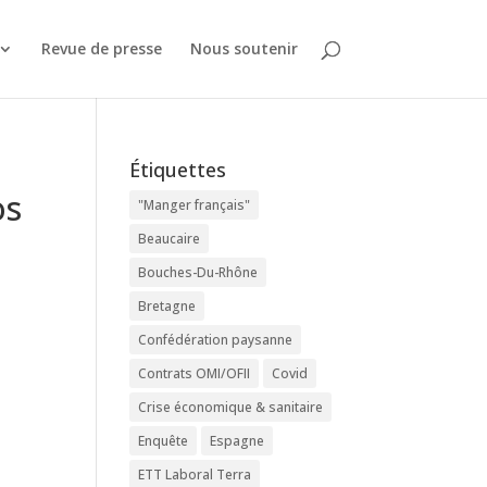
Revue de presse
Nous soutenir
Étiquettes
os
"Manger français"
Beaucaire
Bouches-Du-Rhône
Bretagne
Confédération paysanne
Contrats OMI/OFII
Covid
Crise économique & sanitaire
Enquête
Espagne
ETT Laboral Terra