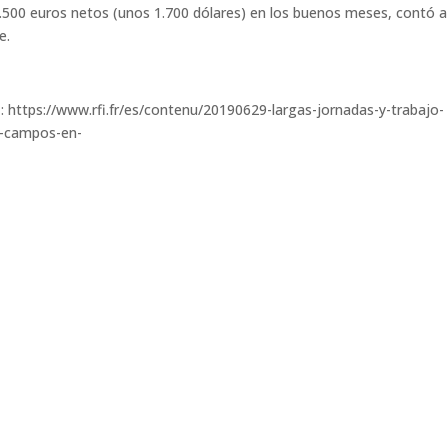
 1.500 euros netos (unos 1.700 dólares) en los buenos meses, contó a
e.
té : https://www.rfi.fr/es/contenu/20190629-largas-jornadas-y-trabajo-
s-campos-en-