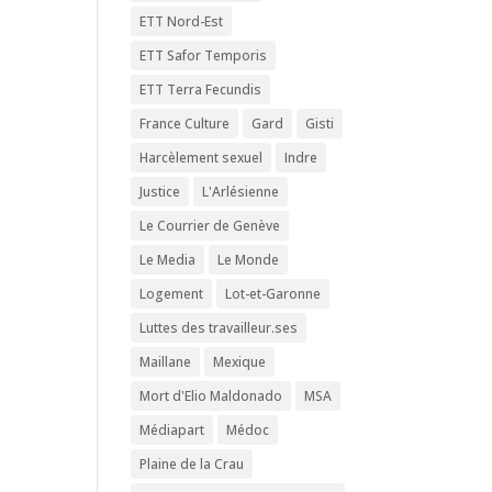
ETT Nord-Est
ETT Safor Temporis
ETT Terra Fecundis
France Culture
Gard
Gisti
Harcèlement sexuel
Indre
Justice
L'Arlésienne
Le Courrier de Genève
Le Media
Le Monde
Logement
Lot-et-Garonne
Luttes des travailleur.ses
Maillane
Mexique
Mort d'Elio Maldonado
MSA
Médiapart
Médoc
Plaine de la Crau