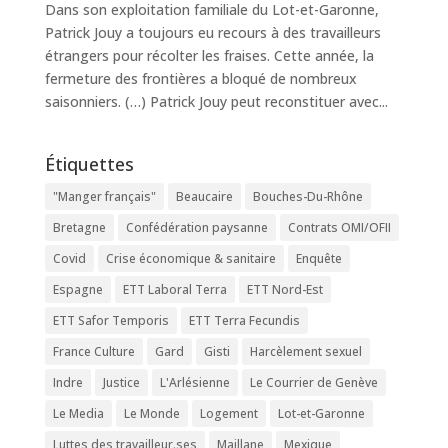
Dans son exploitation familiale du Lot-et-Garonne,
Patrick Jouy a toujours eu recours à des travailleurs
étrangers pour récolter les fraises. Cette année, la
fermeture des frontières a bloqué de nombreux
saisonniers. (…) Patrick Jouy peut reconstituer avec...
Étiquettes
"Manger français"
Beaucaire
Bouches-Du-Rhône
Bretagne
Confédération paysanne
Contrats OMI/OFII
Covid
Crise économique & sanitaire
Enquête
Espagne
ETT Laboral Terra
ETT Nord-Est
ETT Safor Temporis
ETT Terra Fecundis
France Culture
Gard
Gisti
Harcèlement sexuel
Indre
Justice
L'Arlésienne
Le Courrier de Genève
Le Media
Le Monde
Logement
Lot-et-Garonne
Luttes des travailleur.ses
Maillane
Mexique