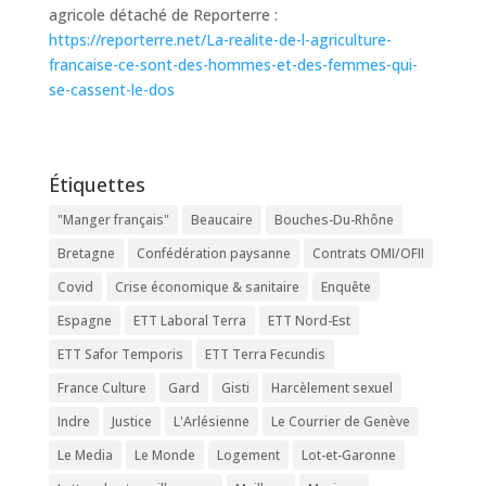
agricole détaché de Reporterre :
https://reporterre.net/La-realite-de-l-agriculture-
francaise-ce-sont-des-hommes-et-des-femmes-qui-
se-cassent-le-dos
Étiquettes
"Manger français"
Beaucaire
Bouches-Du-Rhône
Bretagne
Confédération paysanne
Contrats OMI/OFII
Covid
Crise économique & sanitaire
Enquête
Espagne
ETT Laboral Terra
ETT Nord-Est
ETT Safor Temporis
ETT Terra Fecundis
France Culture
Gard
Gisti
Harcèlement sexuel
Indre
Justice
L'Arlésienne
Le Courrier de Genève
Le Media
Le Monde
Logement
Lot-et-Garonne