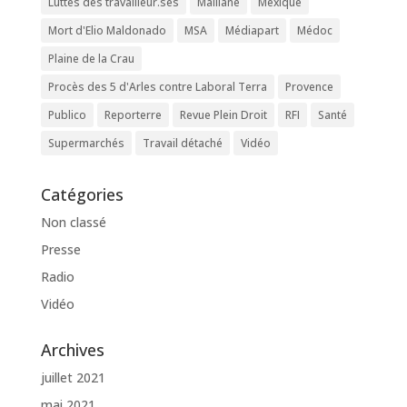
Luttes des travailleur.ses
Maillane
Mexique
Mort d'Elio Maldonado
MSA
Médiapart
Médoc
Plaine de la Crau
Procès des 5 d'Arles contre Laboral Terra
Provence
Publico
Reporterre
Revue Plein Droit
RFI
Santé
Supermarchés
Travail détaché
Vidéo
Catégories
Non classé
Presse
Radio
Vidéo
Archives
juillet 2021
mai 2021